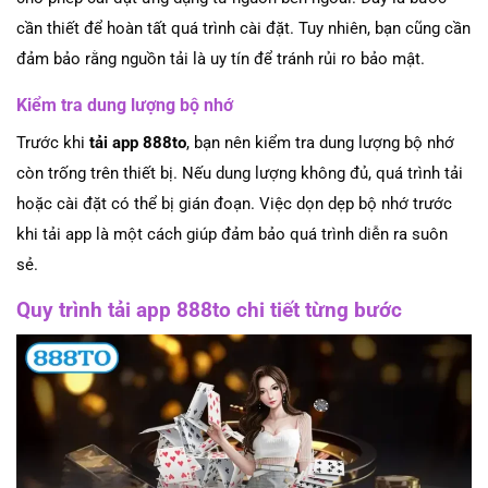
cần thiết để hoàn tất quá trình cài đặt. Tuy nhiên, bạn cũng cần
đảm bảo rằng nguồn tải là uy tín để tránh rủi ro bảo mật.
Kiểm tra dung lượng bộ nhớ
Trước khi
tải app 888to
, bạn nên kiểm tra dung lượng bộ nhớ
còn trống trên thiết bị. Nếu dung lượng không đủ, quá trình tải
hoặc cài đặt có thể bị gián đoạn. Việc dọn dẹp bộ nhớ trước
khi tải app là một cách giúp đảm bảo quá trình diễn ra suôn
sẻ.
Quy trình tải app 888to chi tiết từng bước