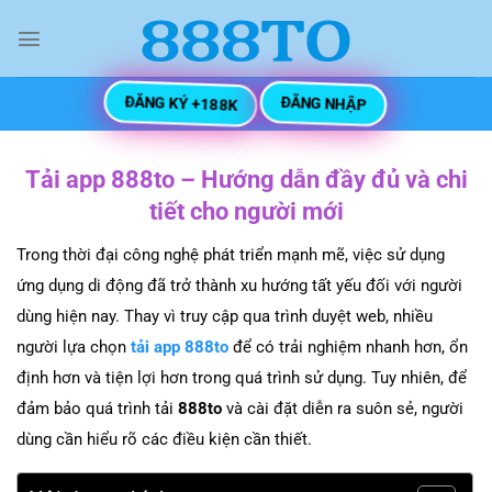
Bỏ
qua
nội
dung
ĐĂNG KÝ +188K
ĐĂNG NHẬP
Tải app 888to – Hướng dẫn đầy đủ và chi
tiết cho người mới
Trong thời đại công nghệ phát triển mạnh mẽ, việc sử dụng
ứng dụng di động đã trở thành xu hướng tất yếu đối với người
dùng hiện nay. Thay vì truy cập qua trình duyệt web, nhiều
người lựa chọn
tải app 888to
để có trải nghiệm nhanh hơn, ổn
định hơn và tiện lợi hơn trong quá trình sử dụng. Tuy nhiên, để
đảm bảo quá trình tải
888to
và cài đặt diễn ra suôn sẻ, người
dùng cần hiểu rõ các điều kiện cần thiết.