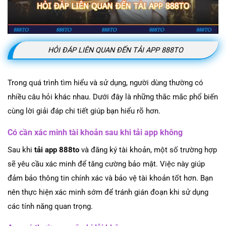
HỎI ĐÁP LIÊN QUAN ĐẾN TẢI APP 888TO
Trong quá trình tìm hiểu và sử dụng, người dùng thường có
nhiều câu hỏi khác nhau. Dưới đây là những thắc mắc phổ biến
cùng lời giải đáp chi tiết giúp bạn hiểu rõ hơn.
Có cần xác minh tài khoản sau khi tải app không
Sau khi
tải app 888to
và đăng ký tài khoản, một số trường hợp
sẽ yêu cầu xác minh để tăng cường bảo mật. Việc này giúp
đảm bảo thông tin chính xác và bảo vệ tài khoản tốt hơn. Bạn
nên thực hiện xác minh sớm để tránh gián đoạn khi sử dụng
các tính năng quan trọng.