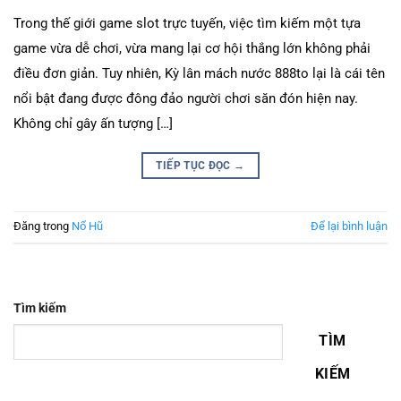
Trong thế giới game slot trực tuyến, việc tìm kiếm một tựa
game vừa dễ chơi, vừa mang lại cơ hội thắng lớn không phải
điều đơn giản. Tuy nhiên, Kỳ lân mách nước 888to lại là cái tên
nổi bật đang được đông đảo người chơi săn đón hiện nay.
Không chỉ gây ấn tượng […]
TIẾP TỤC ĐỌC
→
Đăng trong
Nổ Hũ
Để lại bình luận
Tìm kiếm
TÌM
KIẾM