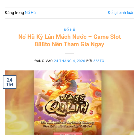
Đăng trong
Nổ Hũ
Để lại bình luận
NỔ HŨ
Nổ Hũ Kỳ Lân Mách Nước – Game Slot
888to Nên Tham Gia Ngay
ĐĂNG VÀO
24 THÁNG 4, 2026
BỞI
888TO
24
Th4