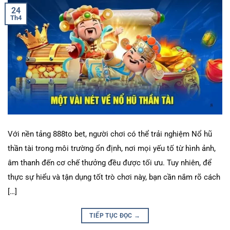
24
Th4
Với nền tảng 888to bet, người chơi có thể trải nghiệm Nổ hũ
thần tài trong môi trường ổn định, nơi mọi yếu tố từ hình ảnh,
âm thanh đến cơ chế thưởng đều được tối ưu. Tuy nhiên, để
thực sự hiểu và tận dụng tốt trò chơi này, bạn cần nắm rõ cách
[…]
TIẾP TỤC ĐỌC
→