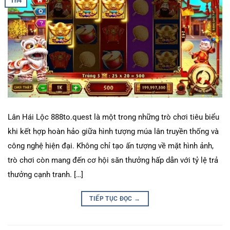
Th4
Lân Hái Lộc 888to.quest là một trong những trò chơi tiêu biểu
khi kết hợp hoàn hảo giữa hình tượng múa lân truyền thống và
công nghệ hiện đại. Không chỉ tạo ấn tượng về mặt hình ảnh,
trò chơi còn mang đến cơ hội săn thưởng hấp dẫn với tỷ lệ trả
thưởng cạnh tranh. […]
TIẾP TỤC ĐỌC
→