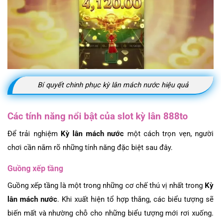
Bí quyết chinh phục kỳ lân mách nước hiệu quả
Các tính năng nổi bật của slot kỳ lân 888to
Để trải nghiệm
Kỳ lân mách nước
một cách trọn vẹn, người
chơi cần nắm rõ những tính năng đặc biệt sau đây.
Guồng xếp tầng
Guồng xếp tầng là một trong những cơ chế thú vị nhất trong
Kỳ
lân mách nước
. Khi xuất hiện tổ hợp thắng, các biểu tượng sẽ
biến mất và nhường chỗ cho những biểu tượng mới rơi xuống.