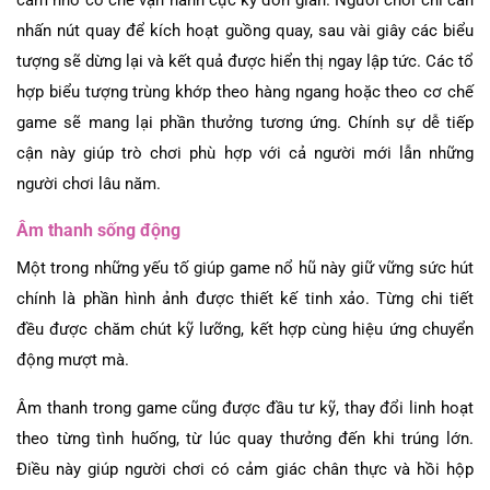
cảm nhờ cơ chế vận hành cực kỳ đơn giản. Người chơi chỉ cần
nhấn nút quay để kích hoạt guồng quay, sau vài giây các biểu
tượng sẽ dừng lại và kết quả được hiển thị ngay lập tức. Các tổ
hợp biểu tượng trùng khớp theo hàng ngang hoặc theo cơ chế
game sẽ mang lại phần thưởng tương ứng. Chính sự dễ tiếp
cận này giúp trò chơi phù hợp với cả người mới lẫn những
người chơi lâu năm.
Âm thanh sống động
Một trong những yếu tố giúp game nổ hũ này giữ vững sức hút
chính là phần hình ảnh được thiết kế tinh xảo. Từng chi tiết
đều được chăm chút kỹ lưỡng, kết hợp cùng hiệu ứng chuyển
động mượt mà.
Âm thanh trong game cũng được đầu tư kỹ, thay đổi linh hoạt
theo từng tình huống, từ lúc quay thưởng đến khi trúng lớn.
Điều này giúp người chơi có cảm giác chân thực và hồi hộp