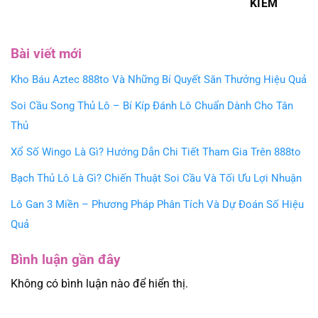
KIẾM
Bài viết mới
Kho Báu Aztec 888to Và Những Bí Quyết Săn Thưởng Hiệu Quả
Soi Cầu Song Thủ Lô – Bí Kíp Đánh Lô Chuẩn Dành Cho Tân
Thủ
Xổ Số Wingo Là Gì? Hướng Dẫn Chi Tiết Tham Gia Trên 888to
Bạch Thủ Lô Là Gì? Chiến Thuật Soi Cầu Và Tối Ưu Lợi Nhuận
Lô Gan 3 Miền – Phương Pháp Phân Tích Và Dự Đoán Số Hiệu
Quả
Bình luận gần đây
Không có bình luận nào để hiển thị.