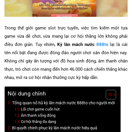
Trong thế giới game slot trực tuyến, việc tìm kiếm một tựa
game vừa dễ chơi, vừa mang lại cơ hội thắng lớn không phải
điều đơn giản. Tuy nhiên,
Kỳ lân mách nước
888to
lại là cái
tên nổi bật đang được đông đảo người chơi săn đón hiện nay.
Không chỉ gây ấn tượng với đồ họa sinh động, âm thanh chân
thực, trò chơi còn mang đến hơn 46.000 cách chiến thắng khác
nhau, mở ra cơ hội nhận thưởng cực kỳ hấp dẫn.
Nội dung chính
Tổng quan nổ hũ kỳ lân mách nước 888to cho người mới
Lối chơi game cuốn hút
Âm thanh sống động
Cơ hội thắng đa dạng
Bí quyết chinh phục kỳ lân mách nước hiệu quả