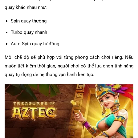
quay khác nhau như:
Spin quay thường
Turbo quay nhanh
Auto Spin quay tự động
Mỗi chế độ sẽ phù hợp với từng phong cách chơi riêng. Nếu
muốn tiết kiệm thời gian, người chơi có thể lựa chọn tính năng
quay tự động để hệ thống vận hành liên tục.