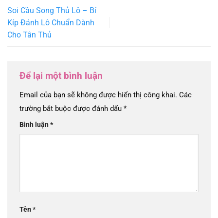
Soi Cầu Song Thủ Lô – Bí
Kíp Đánh Lô Chuẩn Dành
Cho Tân Thủ
Để lại một bình luận
Email của bạn sẽ không được hiển thị công khai.
Các
trường bắt buộc được đánh dấu
*
Bình luận
*
Tên
*