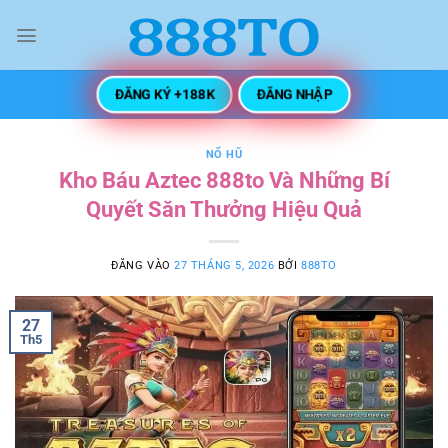
Bỏ
qua
nội
dung
ĐĂNG KÝ +188K
ĐĂNG NHẬP
NỔ HŨ
Kho Báu Aztec 888to Và Những Bí
Quyết Săn Thưởng Hiệu Quả
ĐĂNG VÀO
27 THÁNG 5, 2026
BỞI
888TO
27
Th5