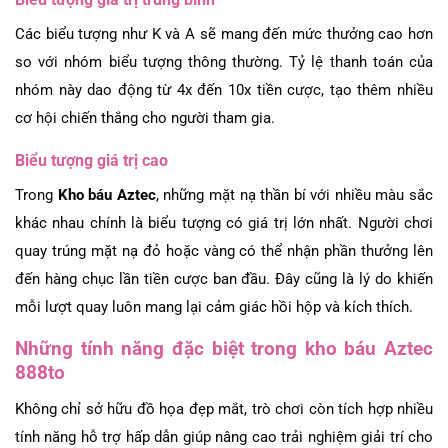
Các biểu tượng như K và A sẽ mang đến mức thưởng cao hơn
so với nhóm biểu tượng thông thường. Tỷ lệ thanh toán của
nhóm này dao động từ 4x đến 10x tiền cược, tạo thêm nhiều
cơ hội chiến thắng cho người tham gia.
Biểu tượng giá trị cao
Trong
Kho báu Aztec
, những mặt nạ thần bí với nhiều màu sắc
khác nhau chính là biểu tượng có giá trị lớn nhất. Người chơi
quay trúng mặt nạ đỏ hoặc vàng có thể nhận phần thưởng lên
đến hàng chục lần tiền cược ban đầu. Đây cũng là lý do khiến
mỗi lượt quay luôn mang lại cảm giác hồi hộp và kích thích.
Những tính năng đặc biệt trong kho báu Aztec
888to
Không chỉ sở hữu đồ họa đẹp mắt, trò chơi còn tích hợp nhiều
tính năng hỗ trợ hấp dẫn giúp nâng cao trải nghiệm giải trí cho