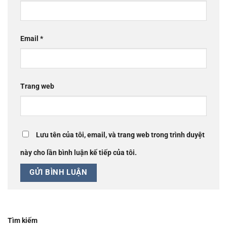
Email
*
Trang web
Lưu tên của tôi, email, và trang web trong trình duyệt
này cho lần bình luận kế tiếp của tôi.
Tìm kiếm