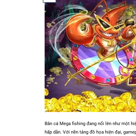
Bắn cá Mega fishing đang nổi lên như một hiệ
hấp dẫn. Với nền tảng đồ họa hiện đại, gamep