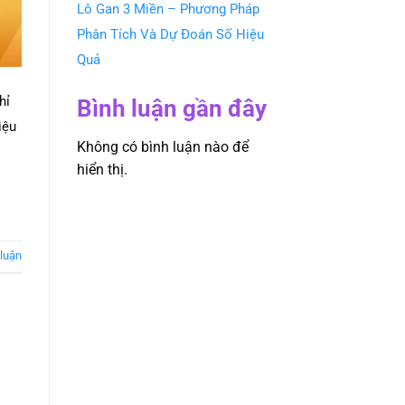
Lô Gan 3 Miền – Phương Pháp
Phân Tích Và Dự Đoán Số Hiệu
Quả
hỉ
Bình luận gần đây
iệu
Không có bình luận nào để
hiển thị.
 luận