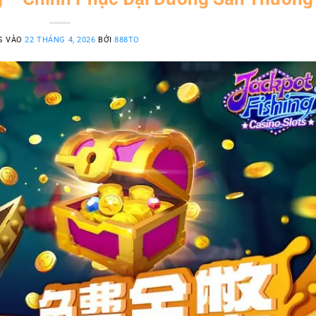
G VÀO
22 THÁNG 4, 2026
BỞI
888TO