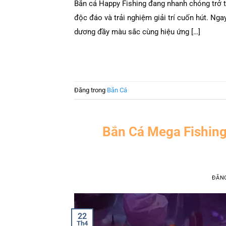
Bắn cá Happy Fishing đang nhanh chóng trở t
độc đáo và trải nghiệm giải trí cuốn hút. Nga
dương đầy màu sắc cùng hiệu ứng […]
Đăng trong
Bắn Cá
Bắn Cá Mega Fishing
ĐĂN
22
Th4