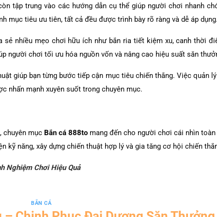
còn tập trung vào các hướng dẫn cụ thể giúp người chơi nhanh chó
nh mục tiêu ưu tiên, tất cả đều được trình bày rõ ràng và dễ áp dụng
 sẻ nhiều mẹo chơi hữu ích như bắn ria tiết kiệm xu, canh thời đ
úp người chơi tối ưu hóa nguồn vốn và nâng cao hiệu suất săn thưở
thuật giúp bạn từng bước tiếp cận mục tiêu chiến thắng. Việc quản lý
ược nhấn mạnh xuyên suốt trong chuyên mục.
n, chuyên mục
Bắn cá 888to
mang đến cho người chơi cái nhìn toàn d
iện kỹ năng, xây dựng chiến thuật hợp lý và gia tăng cơ hội chiến t
nh Nghiệm Chơi Hiệu Quả
BẮN CÁ
g – Chinh Phục Đại Dương Săn Thưởng