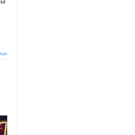
 kế
 luận