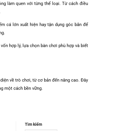
ng làm quen với từng thể loại. Từ cách điều
.
iểm cá lớn xuất hiện hay tận dụng góc bắn để
ng.
 vốn hợp lý, lựa chọn bàn chơi phù hợp và biết
iện về trò chơi, từ cơ bản đến nâng cao. Đây
hắng một cách bền vững.
Tìm kiếm