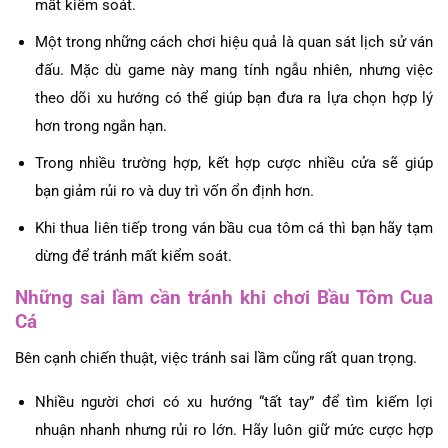
mất kiểm soát.
Một trong những cách chơi hiệu quả là quan sát lịch sử ván
đấu. Mặc dù game này mang tính ngẫu nhiên, nhưng việc
theo dõi xu hướng có thể giúp bạn đưa ra lựa chọn hợp lý
hơn trong ngắn hạn.
Trong nhiều trường hợp, kết hợp cược nhiều cửa sẽ giúp
bạn giảm rủi ro và duy trì vốn ổn định hơn.
Khi thua liên tiếp trong ván bầu cua tôm cá thì bạn hãy tạm
dừng để tránh mất kiểm soát.
Những sai lầm cần tránh khi chơi Bầu Tôm Cua
Cá
Bên cạnh chiến thuật, việc tránh sai lầm cũng rất quan trọng.
Nhiều người chơi có xu hướng “tất tay” để tìm kiếm lợi
nhuận nhanh nhưng rủi ro lớn. Hãy luôn giữ mức cược hợp