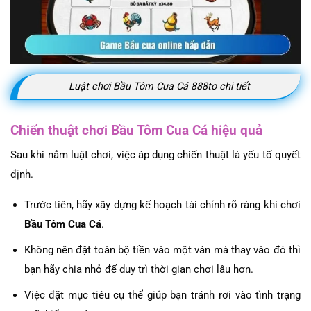
Luật chơi Bầu Tôm Cua Cá 888to chi tiết
Chiến thuật chơi Bầu Tôm Cua Cá hiệu quả
Sau khi nắm luật chơi, việc áp dụng chiến thuật là yếu tố quyết
định.
Trước tiên, hãy xây dựng kế hoạch tài chính rõ ràng khi chơi
Bầu Tôm Cua Cá
.
Không nên đặt toàn bộ tiền vào một ván mà thay vào đó thì
bạn hãy chia nhỏ để duy trì thời gian chơi lâu hơn.
Việc đặt mục tiêu cụ thể giúp bạn tránh rơi vào tình trạng