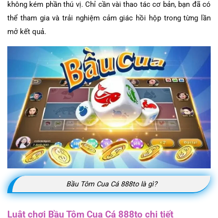
không kém phần thú vị. Chỉ cần vài thao tác cơ bản, bạn đã có
thể tham gia và trải nghiệm cảm giác hồi hộp trong từng lần
mở kết quả.
Bầu Tôm Cua Cá 888to là gì?
Luật chơi Bầu Tôm Cua Cá 888to chi tiết