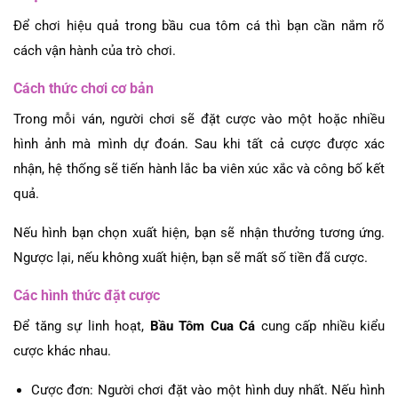
Để chơi hiệu quả trong bầu cua tôm cá thì bạn cần nắm rõ
cách vận hành của trò chơi.
Cách thức chơi cơ bản
Trong mỗi ván, người chơi sẽ đặt cược vào một hoặc nhiều
hình ảnh mà mình dự đoán. Sau khi tất cả cược được xác
nhận, hệ thống sẽ tiến hành lắc ba viên xúc xắc và công bố kết
quả.
Nếu hình bạn chọn xuất hiện, bạn sẽ nhận thưởng tương ứng.
Ngược lại, nếu không xuất hiện, bạn sẽ mất số tiền đã cược.
Các hình thức đặt cược
Để tăng sự linh hoạt,
Bầu Tôm Cua Cá
cung cấp nhiều kiểu
cược khác nhau.
Cược đơn: Người chơi đặt vào một hình duy nhất. Nếu hình