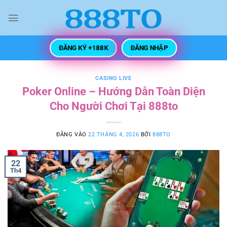
Bỏ
qua
nội
dung
ĐĂNG KÝ +188K
ĐĂNG NHẬP
CASINO LIVE
Poker Online – Hướng Dẫn Toàn Diện
Cho Người Chơi Tại 888to
ĐĂNG VÀO
22 THÁNG 4, 2026
BỞI
888TO
22
Th4