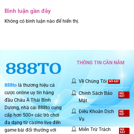
Bình luận gần đây
Không có bình luận nào để hiển thị.
THÔNG TIN CẦN NẮM
Về Chúng Tôi
888to
là thương hiệu cá
cược online uy tín hàng
Chính Sách Bảo
đầu Châu Á Thái Bình
Mật
Dương, nhà cái 888to cung
Điều Khoản Dịch
cấp hơn 500+ các trò chơi
Vụ
đa dạng từ casino live đến
Miễn Trừ Trách
game bài đổi thưởng với