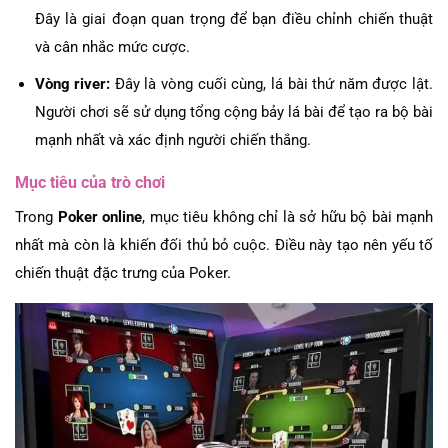
Đây là giai đoạn quan trọng để bạn điều chỉnh chiến thuật
và cân nhắc mức cược.
Vòng river:
Đây là vòng cuối cùng, lá bài thứ năm được lật.
Người chơi sẽ sử dụng tổng cộng bảy lá bài để tạo ra bộ bài
mạnh nhất và xác định người chiến thắng.
Mục tiêu của trò chơi
Trong
Poker online
, mục tiêu không chỉ là sở hữu bộ bài mạnh
nhất mà còn là khiến đối thủ bỏ cuộc. Điều này tạo nên yếu tố
chiến thuật đặc trưng của Poker.